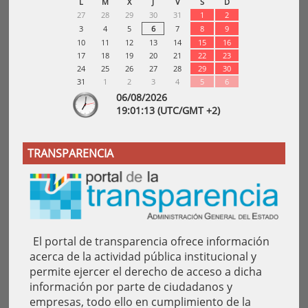
L
M
X
J
V
S
D
27
28
29
30
31
1
2
3
4
5
6
7
8
9
10
11
12
13
14
15
16
17
18
19
20
21
22
23
24
25
26
27
28
29
30
31
1
2
3
4
5
6
06/08/2026
19:
01
:13
(UTC/GMT +2)
TRANSPARENCIA
El portal de transparencia ofrece información
acerca de la actividad pública institucional y
permite ejercer el derecho de acceso a dicha
información por parte de ciudadanos y
empresas, todo ello en cumplimiento de la