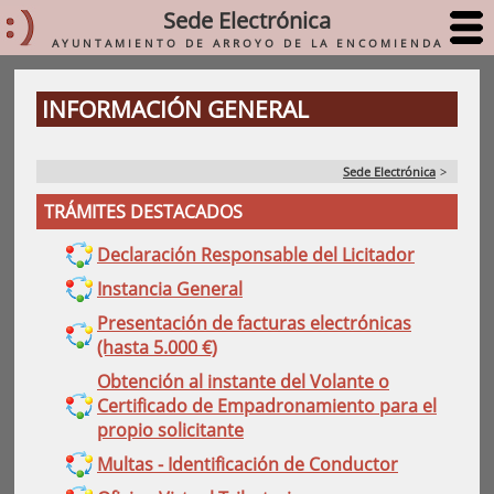
Sede Electrónica
AYUNTAMIENTO DE ARROYO DE LA ENCOMIENDA
INFORMACIÓN GENERAL
Sede Electrónica
>
TRÁMITES DESTACADOS
Declaración Responsable del Licitador
Instancia General
Presentación de facturas electrónicas
(hasta 5.000 €)
Obtención al instante del Volante o
Certificado de Empadronamiento para el
propio solicitante
Multas - Identificación de Conductor